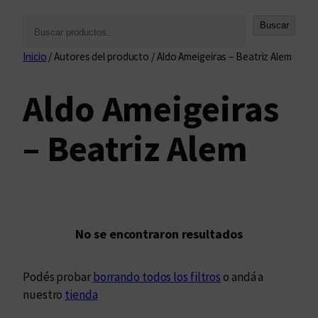
B
Buscar
u
Inicio
/ Autores del producto / Aldo Ameigeiras – Beatriz Alem
s
c
Aldo Ameigeiras
a
r
– Beatriz Alem
No se encontraron resultados
Podés probar
borrando todos los filtros
o andá a
nuestro
tienda