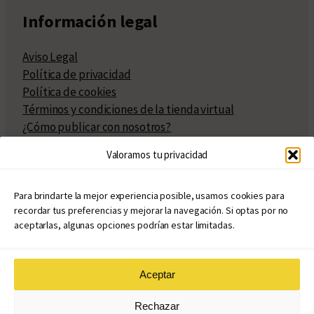
Información legal
Aviso Legal
Política de privacidad
Política de cookies
Términos y condiciones de la tienda virtual
¿Cómo publicar con nosotros?
Compra y venta de derechos
Valoramos tu privacidad
Políticas de publicación
Facturación
Políticas de coedición
Para brindarte la mejor experiencia posible, usamos cookies para
recordar tus preferencias y mejorar la navegación. Si optas por no
Atribuciones
aceptarlas, algunas opciones podrían estar limitadas.
Aceptar
© Copyright 2020 – 2026
Rechazar