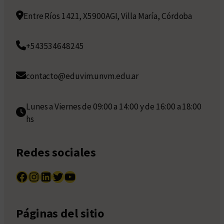
Entre Ríos 1421, X5900AGI, Villa María, Córdoba
+543534648245
contacto@eduvim.unvm.edu.ar
Lunes a Viernes de 09:00 a 14:00 y de 16:00 a 18:00
hs
Redes sociales
Facebook
Instagram
LinkedIn
Twitter
YouTube
Páginas del sitio