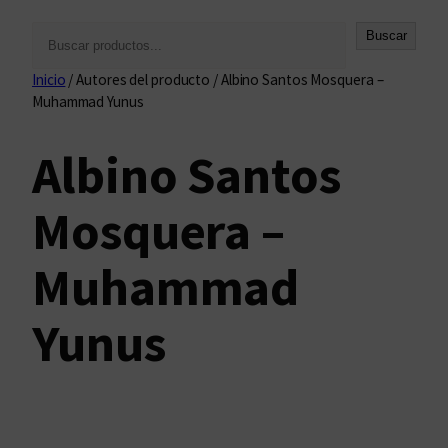
B
Buscar
u
Inicio
/ Autores del producto / Albino Santos Mosquera –
s
Muhammad Yunus
c
a
Albino Santos
r
Mosquera –
Muhammad
Yunus