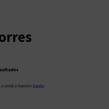
orres
esultados
s
o andá a nuestro
tienda