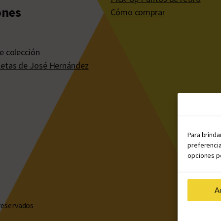
ones
Cómo comprar
e colección
etas de José Hernández
Para brinda
preferencia
opciones po
A
reservados