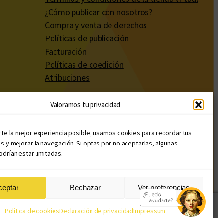
¿Cómo publicar con nosotros?
Compra y venta de derechos
Políticas de publicación
Facturación
Políticas de coedición
Atribuciones
Valoramos tu privacidad
rte la mejor experiencia posible, usamos cookies para recordar tus
s y mejorar la navegación. Si optas por no aceptarlas, algunas
drían estar limitadas.
ceptar
Rechazar
Ver preferencias
Diseño web: Llama Creativa
Política de cookies
Declaración de privacidad
Impressum