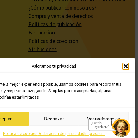
¿Cómo publicar con nosotros?
Compra y venta de derechos
Políticas de publicación
Facturación
Políticas de coedición
Atribuciones
Valoramos tu privacidad
rte la mejor experiencia posible, usamos cookies para recordar tus
s y mejorar la navegación. Si optas por no aceptarlas, algunas
drían estar limitadas.
ceptar
Rechazar
Ver preferencias
Diseño web: Llama Creativa
Política de cookies
Declaración de privacidad
Impressum