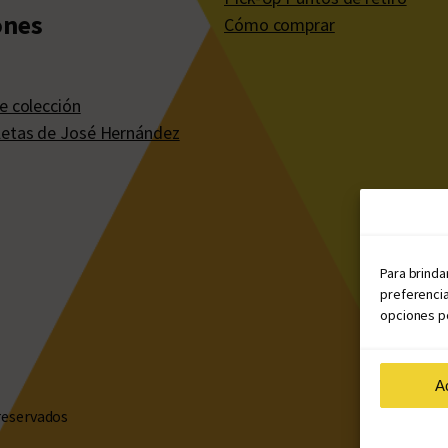
ones
Cómo comprar
e colección
etas de José Hernández
Para brinda
preferencia
opciones po
A
reservados