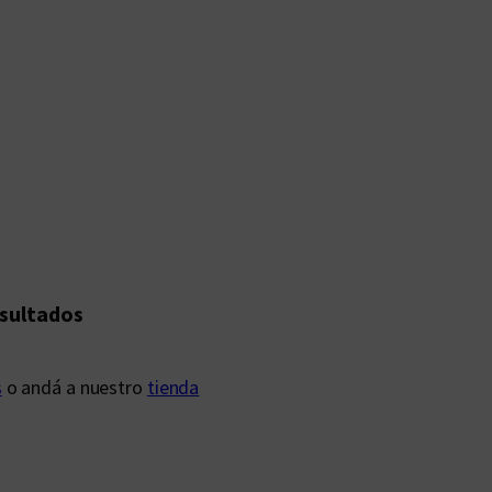
esultados
s
o andá a nuestro
tienda