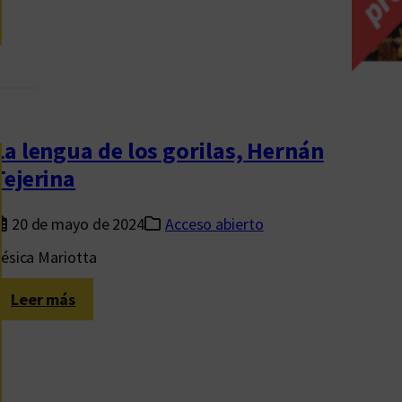
r
o
s
c
u
e
n
La lengua de los gorilas, Hernán
t
Tejerina
o
s
20 de mayo de 2024
Acceso abierto
,
ésica Mariotta
M
a
:
Leer más
r
L
i
a
n
l
a
e