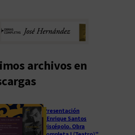
imos archivos en
scargas
Presentación
“Enrique Santos
Discépolo. Obra
completa I (Teatro)”