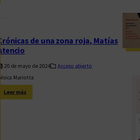
l
r
a
a
d
t
e
e
Crónicas de una zona roja, Matías
n
Atencio
t
a
20 de mayo de 2024
Acceso abierto
d
u
ésica Mariotta
r
:
Leer más
a
C
(
r
y
ó
o
n
t
i
r