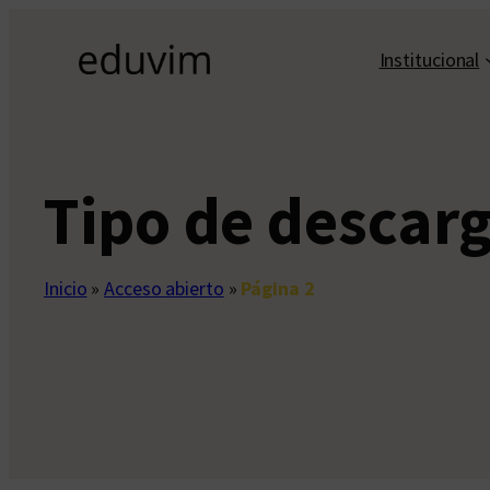
Saltar
al
Institucional
contenido
Tipo de descar
Inicio
»
Acceso abierto
»
Página 2