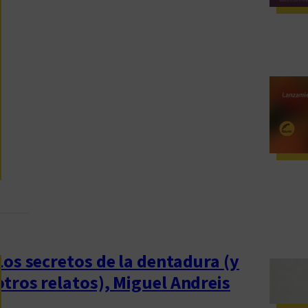
e
p
e
r
r
o
s
(
y
o
t
r
o
s
Los secretos de la dentadura (y
c
otros relatos), Miguel Andreis
u
e