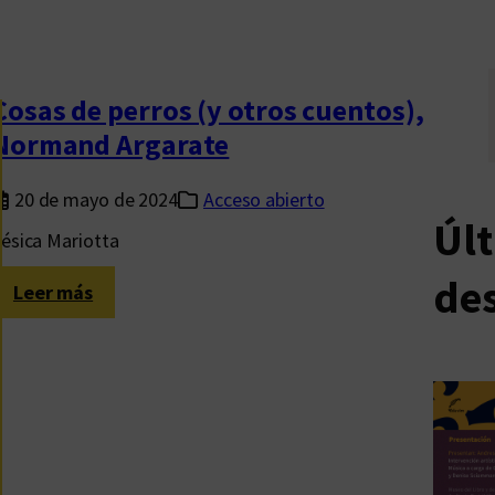
Cosas de perros (y otros cuentos),
Normand Argarate
20 de mayo de 2024
Acceso abierto
Últ
ésica Mariotta
de
:
Leer más
C
o
s
a
s
d