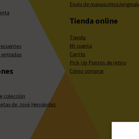
Envío de manuscritos/original
enta
Tienda online
Tienda
Mi cuenta
recuentes
Carrito
 entradas
Pick-Up Puntos de retiro
ones
Cómo comprar
e colección
etas de José Hernández