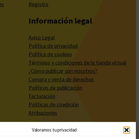
es
Registro
Información legal
Aviso Legal
Política de privacidad
Política de cookies
Términos y condiciones de la tienda virtual
¿Cómo publicar con nosotros?
Compra y venta de derechos
Políticas de publicación
Facturación
Políticas de coedición
Atribuciones
Valoramos tu privacidad