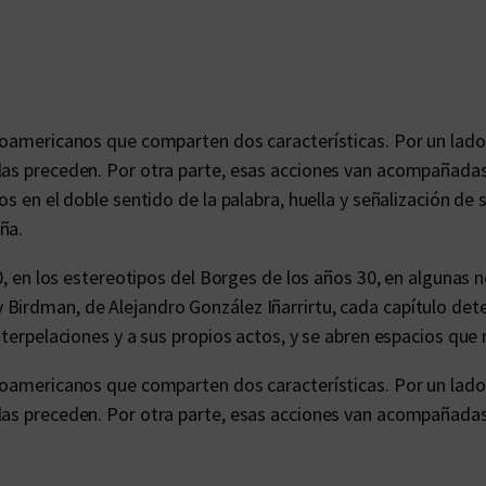
a
n
t
i
d
inoamericanos que comparten dos características. Por un lado,
a
 las preceden. Por otra parte, esas acciones van acompañad
d
os en el doble sentido de la palabra, huella y señalización de
ña.
70, en los estereotipos del Borges de los años 30, en algunas
Birdman, de Alejandro González Iñarrirtu, cada capítulo dete
nterpelaciones y a sus propios actos, y se abren espacios que 
inoamericanos que comparten dos características. Por un lado,
 las preceden. Por otra parte, esas acciones van acompañad