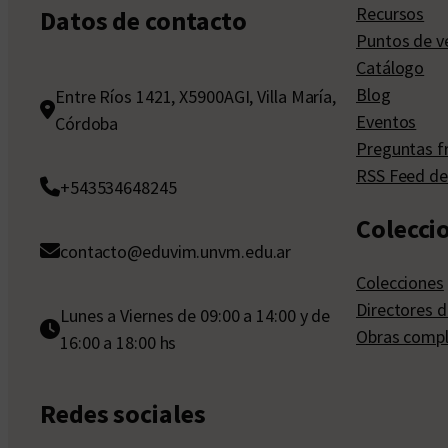
Recursos
Datos de contacto
Puntos de v
Catálogo
Blog
Entre Ríos 1421, X5900AGI, Villa María,
Eventos
Córdoba
Preguntas f
RSS Feed de
+543534648245
Colecci
contacto@eduvim.unvm.edu.ar
Colecciones
Directores d
Lunes a Viernes de 09:00 a 14:00 y de
Obras compl
16:00 a 18:00 hs
Redes sociales