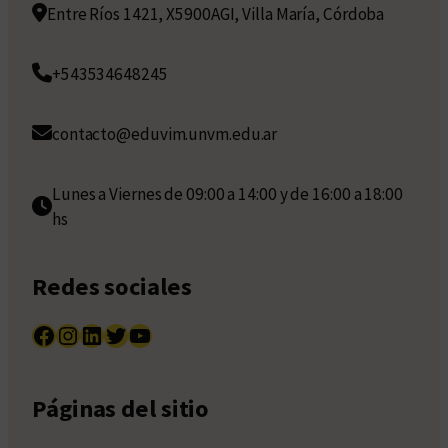
Entre Ríos 1421, X5900AGI, Villa María, Córdoba
+543534648245
contacto@eduvim.unvm.edu.ar
Lunes a Viernes de 09:00 a 14:00 y de 16:00 a 18:00
hs
Redes sociales
Facebook
Instagram
LinkedIn
Twitter
YouTube
Páginas del sitio