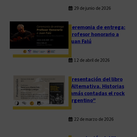
29 de junio de 2026
Ceremonia de entrega:
Profesor honorario a
Juan Falú
12 de abril de 2026
Presentación del libro
“Alternativa. Historias
jamás contadas el rock
argentino”
22 de marzo de 2026