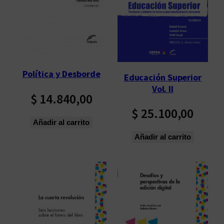
p
o
r
l
o
s
Política y Desborde
Educación Superior
ú
Vol. II
l
$
14.840,00
t
$
25.100,00
i
Añadir al carrito
m
Añadir al carrito
o
s