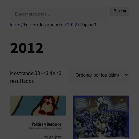
B
Buscar
u
Inicio
/ Edición del producto /
2012
/ Página 3
s
c
2012
a
r
Mostrando 33–43 de 43
O
resultados
r
d
e
n
a
d
o