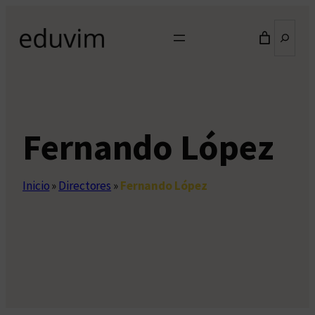
Saltar
Buscar
al
contenido
Fernando López
Inicio
»
Directores
»
Fernando López