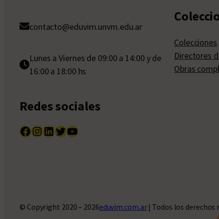
Colecci
contacto@eduvim.unvm.edu.ar
Colecciones
Directores d
Lunes a Viernes de 09:00 a 14:00 y de
Obras compl
16:00 a 18:00 hs
Redes sociales
Facebook
Instagram
LinkedIn
Twitter
YouTube
© Copyright 2020 – 2026
eduvim.com.ar
| Todos los derechos 