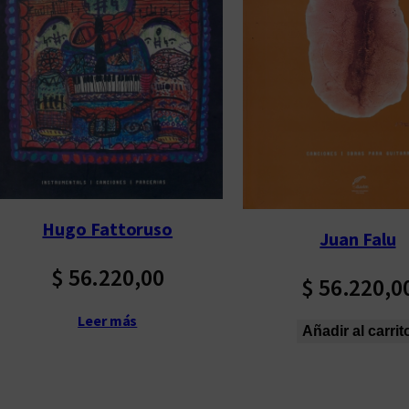
p
o
r
l
o
s
ú
l
t
Hugo Fattoruso
Juan Falu
i
m
$
56.220,00
$
56.220,0
o
s
Leer más
Añadir al carrit