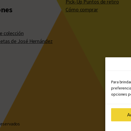
Pick-Up Puntos de retiro
ones
Cómo comprar
e colección
etas de José Hernández
Para brinda
preferencia
opciones po
A
reservados