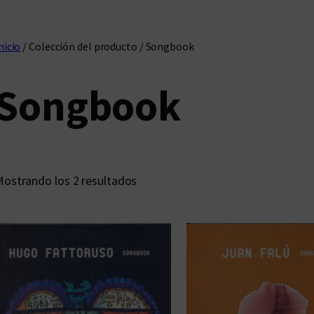
nicio
/ Colección del producto / Songbook
Songbook
O
ostrando los 2 resultados
r
d
e
n
a
d
o