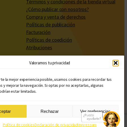
Términos y condiciones de la tienda virtual
¿Cómo publicar con nosotros?
Compra y venta de derechos
Políticas de publicación
Facturación
Políticas de coedición
Atribuciones
Valoramos tu privacidad
rte la mejor experiencia posible, usamos cookies para recordar tus
s y mejorar la navegación. Si optas por no aceptarlas, algunas
drían estar limitadas.
ceptar
Rechazar
Ver preferencias
Diseño web: Llama Creativa
Política de cookies
Declaración de privacidad
Impressum