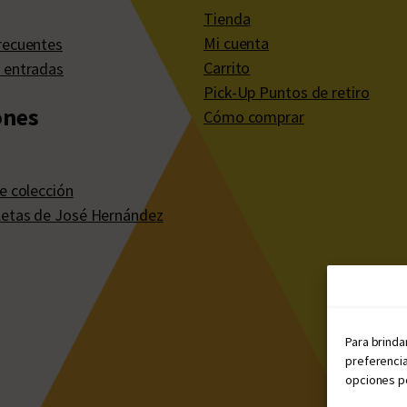
Tienda
Mi cuenta
recuentes
Carrito
 entradas
Pick-Up Puntos de retiro
ones
Cómo comprar
e colección
etas de José Hernández
Para brinda
preferencia
opciones po