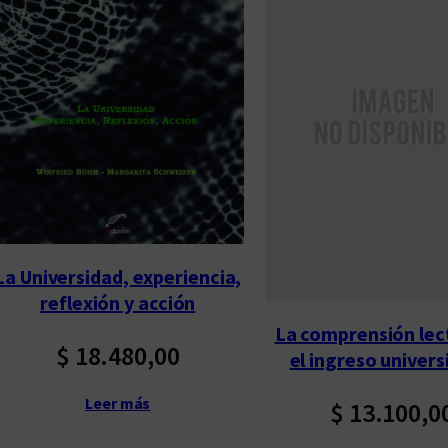
La Universidad, experiencia,
reflexión y acción
La comprensión lec
$
18.480,00
el ingreso univers
Leer más
$
13.100,0