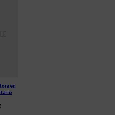
tora en
itario
0