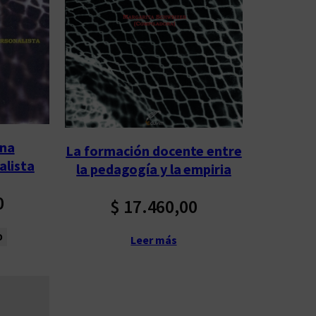
una
La formación docente entre
alista
la pedagogía y la empiria
0
$
17.460,00
o
Leer más