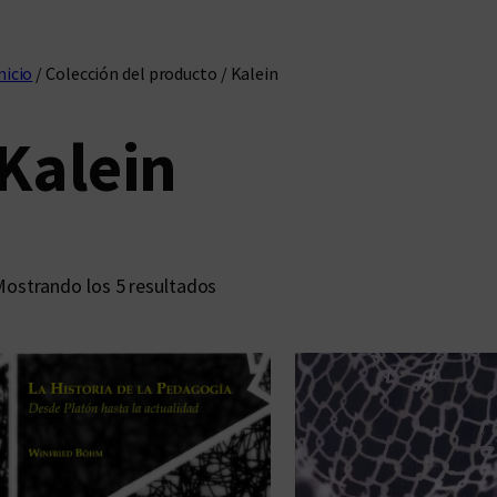
nicio
/ Colección del producto / Kalein
Kalein
O
ostrando los 5 resultados
r
d
e
n
a
d
o