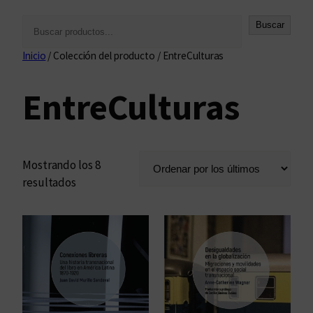
B
Buscar
u
Inicio
/ Colección del producto / EntreCulturas
s
c
EntreCulturas
a
r
Mostrando los 8
O
resultados
r
d
e
n
a
d
o