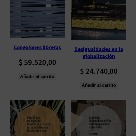
p
o
r
l
o
s
Conexiones libreras
Desigualdades en la
ú
globalización
l
$
59.520,00
t
$
24.740,00
i
Añadir al carrito
m
Añadir al carrito
o
s