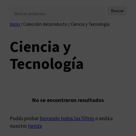
B
Buscar
u
Inicio
/ Colección del producto / Ciencia y Tecnología
s
c
Ciencia y
a
r
Tecnología
No se encontraron resultados
Podés probar
borrando todos los filtros
o andá a
nuestro
tienda