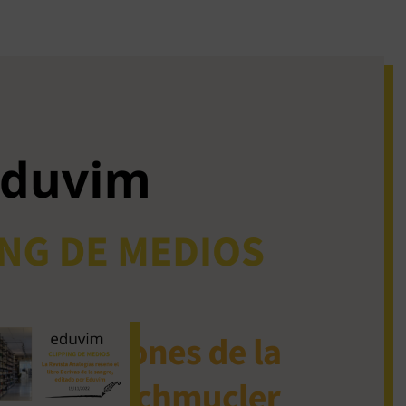
iguos clipping de
dios
La Revista Analogías
reseñó el libro Derivas
de la sangre, editado
por Eduvim