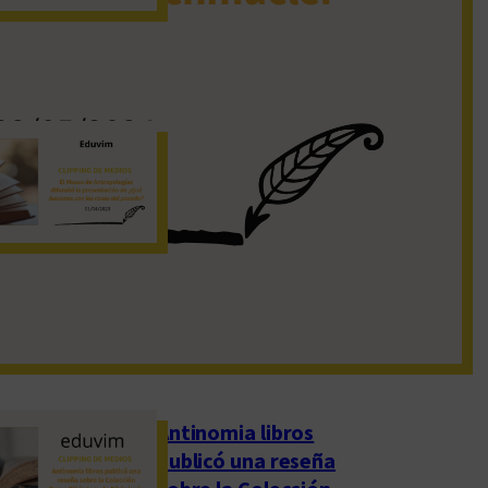
19 de noviembre de 2022
El Museo de
Antropologías
difundió la
presentación de
«¿Qué hacemos con
las cosas del pasado?»
1 de abril de 2023
Antinomia libros
publicó una reseña