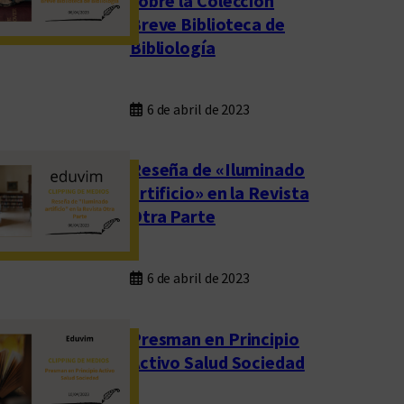
sobre la Colección
Breve Biblioteca de
Bibliología
6 de abril de 2023
Reseña de «Iluminado
artificio» en la Revista
Otra Parte
6 de abril de 2023
Presman en Principio
Activo Salud Sociedad