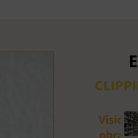
Ant
me