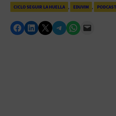
CICLO SEGUIR LA HUELLA
, 
EDUVIM
, 
PODCAS
Compartir en Facebook
Compartir en LinkedIn
Compartir en Twitter
Compartir en Telegram
Compartir en WhatsApp
Compartir vía Email