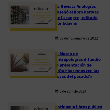
La Revista Analogías
reseñó el libro Derivas
de la sangre, editado
por Eduvim
19 de noviembre de 2022
El Museo de
Antropologías difundió
la presentación de
«¿Qué hacemos con las
cosas del pasado?»
1 de abril de 2023
Antinomia libros publicó