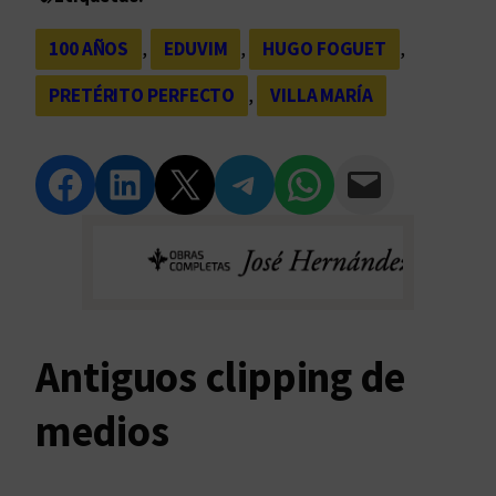
100 AÑOS
, 
EDUVIM
, 
HUGO FOGUET
, 
PRETÉRITO PERFECTO
, 
VILLA MARÍA
Compartir en Facebook
Compartir en LinkedIn
Compartir en Twitter
Compartir en Telegram
Compartir en WhatsApp
Compartir vía Email
Antiguos clipping de
medios