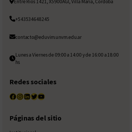
Entre Ríos 1421, X5900AGI, Villa María, Córdoba
+543534648245
contacto@eduvim.unvm.edu.ar
Lunes a Viernes de 09:00 a 14:00 y de 16:00 a 18:00
hs
Redes sociales
Facebook
Instagram
LinkedIn
Twitter
YouTube
Páginas del sitio