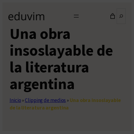
Saltar
Buscar
al
contenido
Una obra
insoslayable de
la literatura
argentina
Inicio
»
Clipping de medios
»
Una obra insoslayable
de la literatura argentina