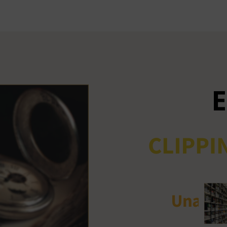
Ant
me