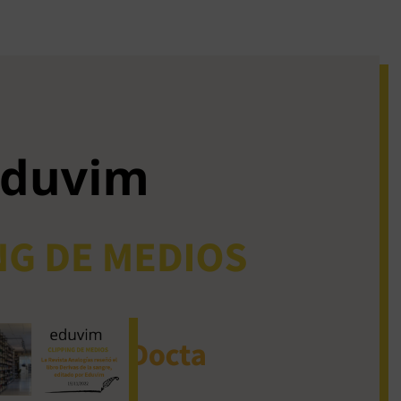
iguos clipping de
dios
La Revista Analogías
reseñó el libro Derivas
de la sangre, editado
por Eduvim