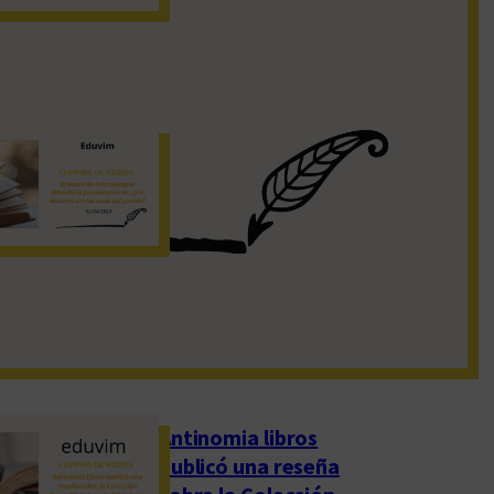
19 de noviembre de 2022
El Museo de
Antropologías
difundió la
presentación de
«¿Qué hacemos con
las cosas del pasado?»
1 de abril de 2023
Antinomia libros
publicó una reseña