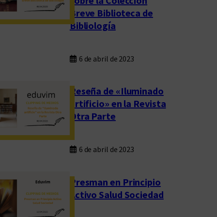
sobre la Colección
Breve Biblioteca de
Bibliología
6 de abril de 2023
Reseña de «Iluminado
artificio» en la Revista
Otra Parte
6 de abril de 2023
Presman en Principio
Activo Salud Sociedad