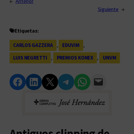
←
Anterior
Siguiente
→
Etiquetas:
CARLOS GAZZERA
, 
EDUVIM
, 
LUIS NEGRETTI
, 
PREMIOS KONEX
, 
UNVM
Compartir en Facebook
Compartir en LinkedIn
Compartir en Twitter
Compartir en Telegram
Compartir en WhatsApp
Compartir vía Email
Antiguos clipping de