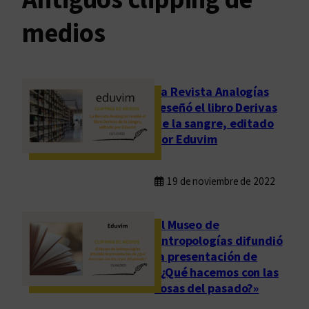
medios
La Revista Analogías
reseñó el libro Derivas
de la sangre, editado
por Eduvim
19 de noviembre de 2022
El Museo de
Antropologías difundió
la presentación de
«¿Qué hacemos con las
cosas del pasado?»