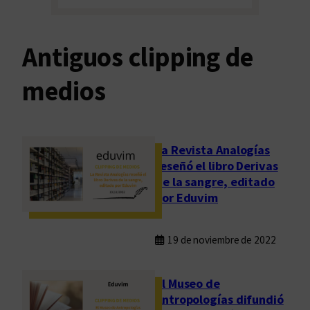
Antiguos clipping de
medios
La Revista Analogías
reseñó el libro Derivas
de la sangre, editado
por Eduvim
19 de noviembre de 2022
El Museo de
Antropologías difundió