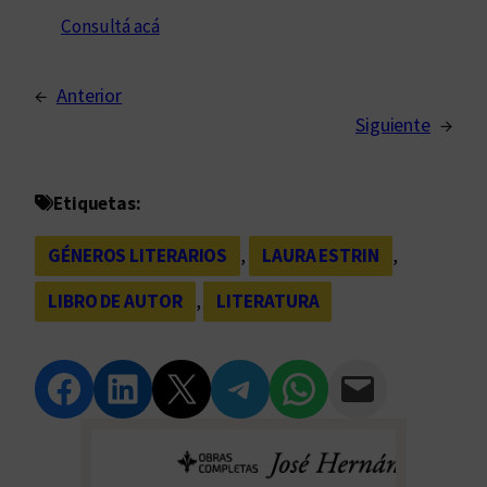
Consultá acá
←
Anterior
Siguiente
→
Etiquetas:
GÉNEROS LITERARIOS
, 
LAURA ESTRIN
, 
LIBRO DE AUTOR
, 
LITERATURA
Compartir en Facebook
Compartir en LinkedIn
Compartir en Twitter
Compartir en Telegram
Compartir en WhatsApp
Compartir vía Email