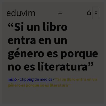
Saltar
Buscar
al
contenido
“Si un libro
entra en un
género es porque
no es literatura”
Inicio
»
Clipping de medios
»
“Si un libro entra en un
género es porque no es literatura”