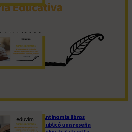
19 de noviembre de 2022
El Museo de
Antropologías
difundió la
presentación de
«¿Qué hacemos con
las cosas del pasado?»
1 de abril de 2023
Antinomia libros
publicó una reseña