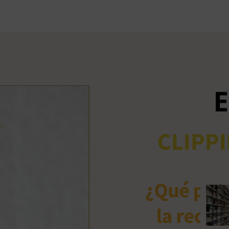
Ant
me