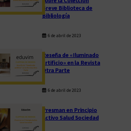
sobre la Colección
Breve Biblioteca de
Bibliología
6 de abril de 2023
Reseña de «Iluminado
artificio» en la Revista
Otra Parte
6 de abril de 2023
Presman en Principio
Activo Salud Sociedad