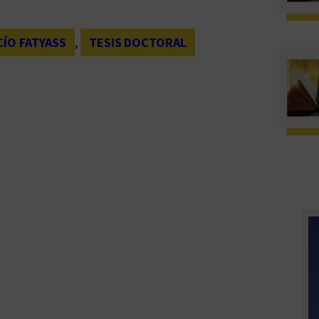
ÍO FATYASS
, 
TESIS DOCTORAL