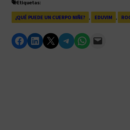
Etiquetas:
¿QUÉ PUEDE UN CUERPO NIÑE?
, 
EDUVIM
, 
ROC
Compartir en Facebook
Compartir en LinkedIn
Compartir en Twitter
Compartir en Telegram
Compartir en WhatsApp
Compartir vía Email