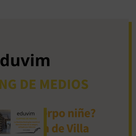
iguos clipping de
dios
La Revista Analogías
reseñó el libro Derivas
de la sangre, editado
por Eduvim