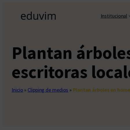
Saltar
al
Institucional
contenido
Plantan árboles
escritoras local
Inicio
»
Clipping de medios
»
Plantan árboles en homen