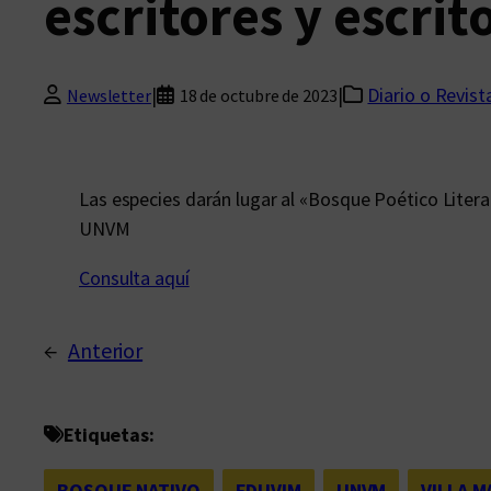
escritores y escrit
|
|
Diario o Revist
Newsletter
18 de octubre de 2023
Las especies darán lugar al «Bosque Poético Litera
UNVM
Consulta aquí
←
Anterior
Etiquetas:
BOSQUE NATIVO
, 
EDUVIM
, 
UNVM
, 
VILLA M