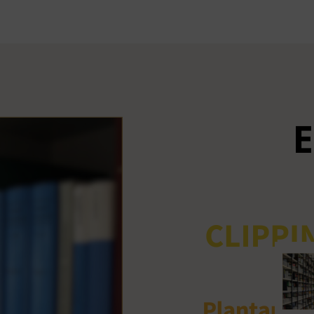
Ant
me