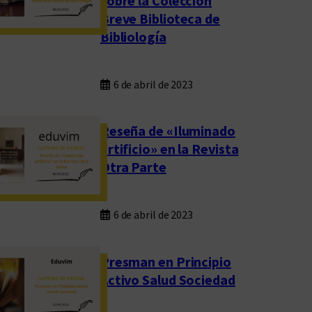
sobre la Colección
Breve Biblioteca de
Bibliología
6 de abril de 2023
Reseña de «Iluminado
artificio» en la Revista
Otra Parte
6 de abril de 2023
Presman en Principio
Activo Salud Sociedad