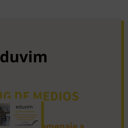
iguos clipping de
dios
La Revista Analogías
reseñó el libro Derivas
de la sangre, editado
por Eduvim