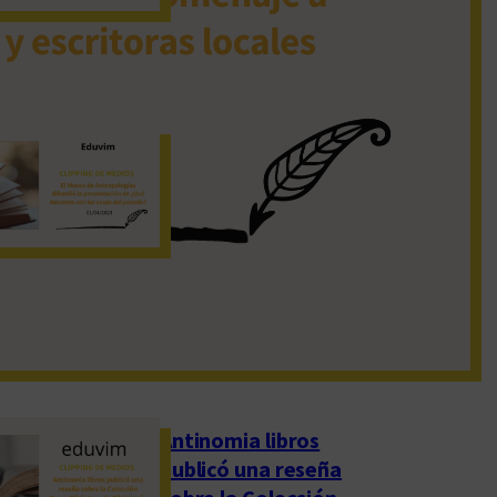
19 de noviembre de 2022
El Museo de
Antropologías
difundió la
presentación de
«¿Qué hacemos con
las cosas del pasado?»
1 de abril de 2023
Antinomia libros
publicó una reseña