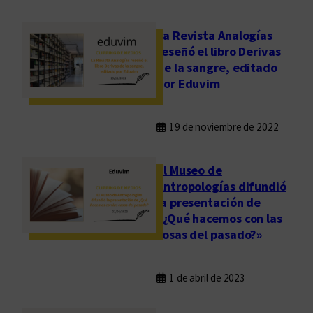
La Revista Analogías
reseñó el libro Derivas
de la sangre, editado
por Eduvim
19 de noviembre de 2022
El Museo de
Antropologías difundió
la presentación de
«¿Qué hacemos con las
cosas del pasado?»
1 de abril de 2023