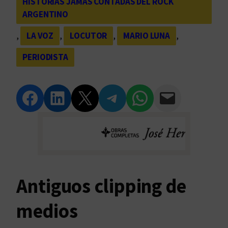
HISTORIAS JAMÁS CONTADAS DEL ROCK
ARGENTINO
, 
LA VOZ
, 
LOCUTOR
, 
MARIO LUNA
, 
PERIODISTA
Compartir en Facebook
Compartir en LinkedIn
Compartir en Twitter
Compartir en Telegram
Compartir en WhatsApp
Compartir vía Email
Antiguos clipping de
medios