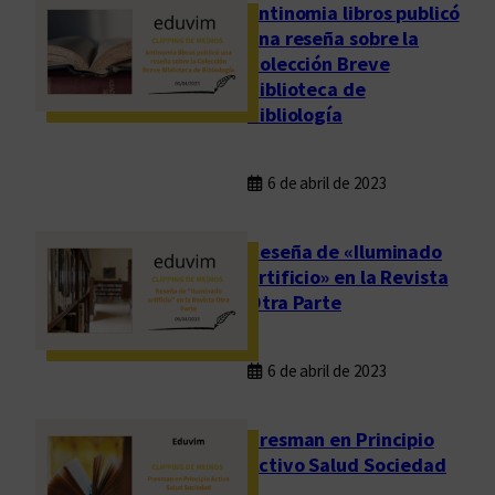
Antinomia libros publicó
una reseña sobre la
Colección Breve
Biblioteca de
Bibliología
6 de abril de 2023
Reseña de «Iluminado
artificio» en la Revista
Otra Parte
6 de abril de 2023
Presman en Principio
Activo Salud Sociedad