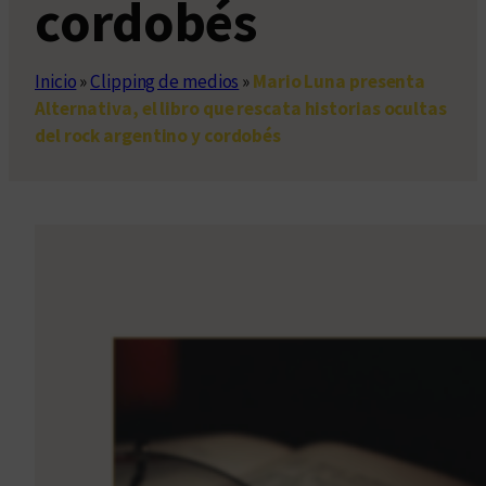
cordobés
Inicio
»
Clipping de medios
»
Mario Luna presenta
Alternativa, el libro que rescata historias ocultas
del rock argentino y cordobés