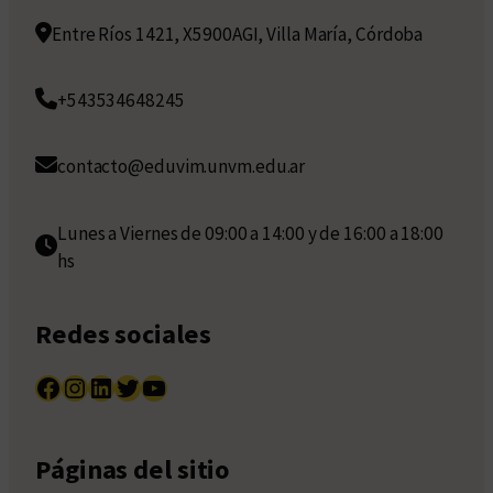
Entre Ríos 1421, X5900AGI, Villa María, Córdoba
+543534648245
contacto@eduvim.unvm.edu.ar
Lunes a Viernes de 09:00 a 14:00 y de 16:00 a 18:00
hs
Redes sociales
Facebook
Instagram
LinkedIn
Twitter
YouTube
Páginas del sitio