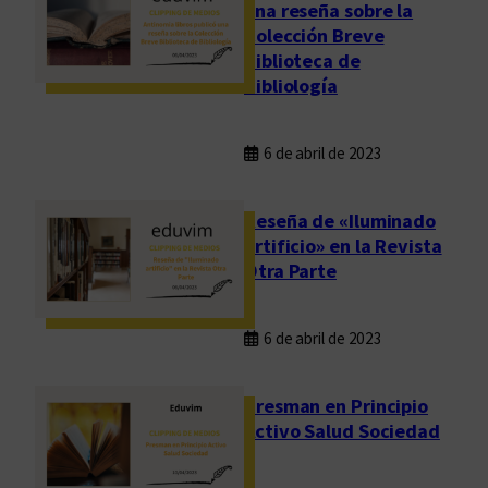
una reseña sobre la
Colección Breve
Biblioteca de
Bibliología
6 de abril de 2023
Reseña de «Iluminado
artificio» en la Revista
Otra Parte
6 de abril de 2023
Presman en Principio
Activo Salud Sociedad