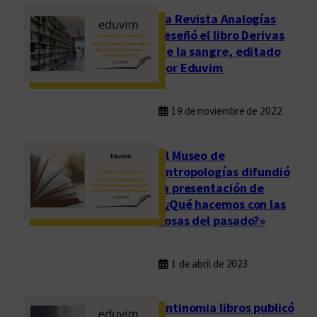
La Revista Analogías
reseñó el libro Derivas
de la sangre, editado
por Eduvim
19 de noviembre de 2022
El Museo de
Antropologías difundió
la presentación de
«¿Qué hacemos con las
cosas del pasado?»
1 de abril de 2023
Antinomia libros publicó