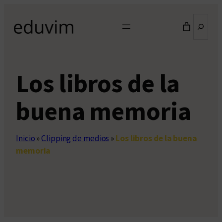
Saltar
Buscar
al
contenido
Los libros de la
buena memoria
Inicio
»
Clipping de medios
»
Los libros de la buena
memoria