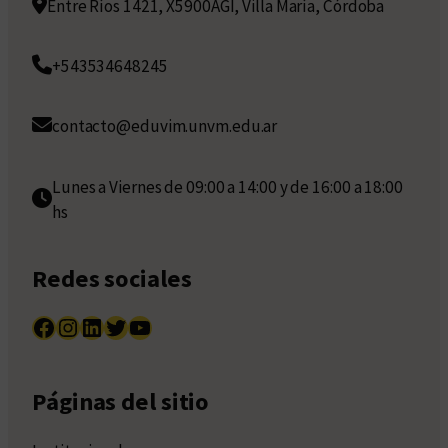
Entre Ríos 1421, X5900AGI, Villa María, Córdoba
+543534648245
contacto@eduvim.unvm.edu.ar
Lunes a Viernes de 09:00 a 14:00 y de 16:00 a 18:00
hs
Redes sociales
Facebook
Instagram
LinkedIn
Twitter
YouTube
Páginas del sitio