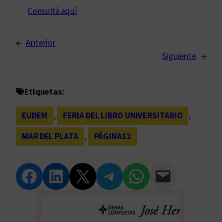
Consultá aquí
←
Anterior
Siguiente
→
Etiquetas:
EUDEM
, 
FERIA DEL LIBRO UNIVERSITARIO
, 
MAR DEL PLATA
, 
PÁGINA12
Compartir en Facebook
Compartir en LinkedIn
Compartir en Twitter
Compartir en Telegram
Compartir en WhatsApp
Compartir vía Email