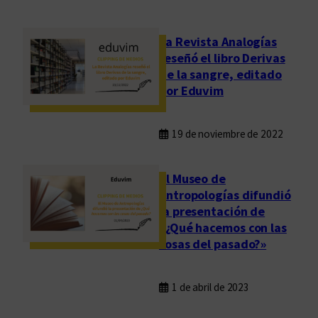
La Revista Analogías
reseñó el libro Derivas
de la sangre, editado
por Eduvim
19 de noviembre de 2022
El Museo de
Antropologías difundió
la presentación de
«¿Qué hacemos con las
cosas del pasado?»
1 de abril de 2023