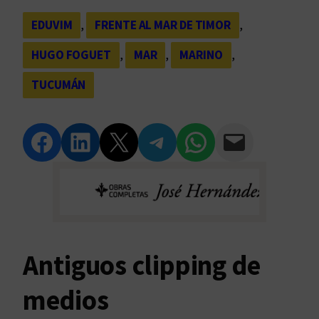
EDUVIM
, 
FRENTE AL MAR DE TIMOR
, 
HUGO FOGUET
, 
MAR
, 
MARINO
, 
TUCUMÁN
Compartir en Facebook
Compartir en LinkedIn
Compartir en Twitter
Compartir en Telegram
Compartir en WhatsApp
Compartir vía Email
Antiguos clipping de
medios