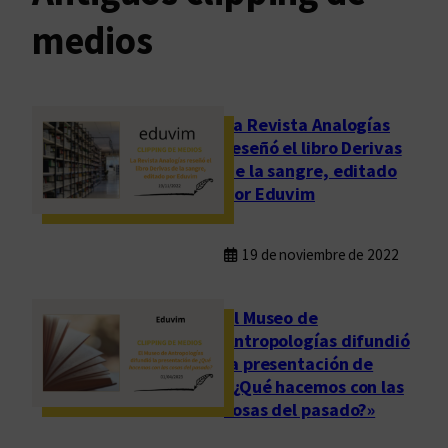
medios
La Revista Analogías
reseñó el libro Derivas
de la sangre, editado
por Eduvim
19 de noviembre de 2022
El Museo de
Antropologías difundió
la presentación de
«¿Qué hacemos con las
cosas del pasado?»