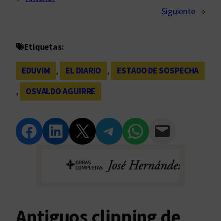
Siguiente
→
Etiquetas:
EDUVIM
, 
EL DIARIO
, 
ESTADO DE SOSPECHA
, 
OSVALDO AGUIRRE
Compartir en Facebook
Compartir en LinkedIn
Compartir en Twitter
Compartir en Telegram
Compartir en WhatsApp
Compartir vía Email
Antiguos clipping de