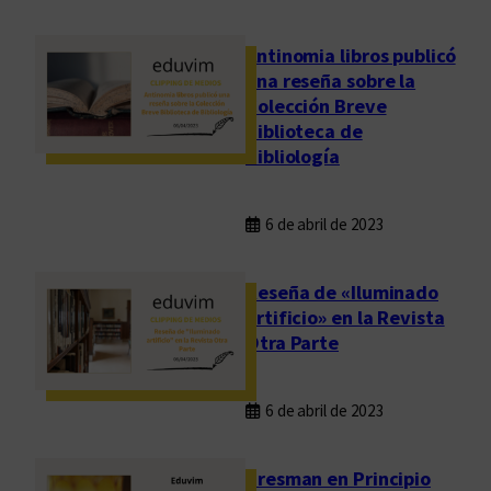
Antinomia libros publicó
una reseña sobre la
Colección Breve
Biblioteca de
Bibliología
6 de abril de 2023
Reseña de «Iluminado
artificio» en la Revista
Otra Parte
6 de abril de 2023
Presman en Principio