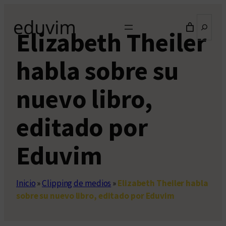
Saltar
Buscar
al
Elizabeth Theiler
contenido
habla sobre su
nuevo libro,
editado por
Eduvim
Inicio
»
Clipping de medios
»
Elizabeth Theiler habla
sobre su nuevo libro, editado por Eduvim