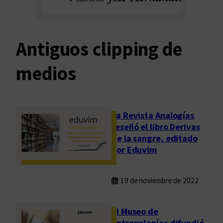
Antiguos clipping de
medios
La Revista Analogías
reseñó el libro Derivas
de la sangre, editado
por Eduvim
19 de noviembre de 2022
El Museo de
Antropologías difundió