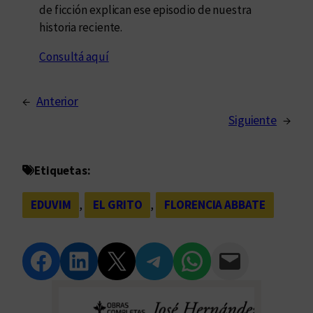
de ficción explican ese episodio de nuestra
historia reciente.
Consultá aquí
←
Anterior
Siguiente
→
Etiquetas:
EDUVIM
, 
EL GRITO
, 
FLORENCIA ABBATE
Compartir en Facebook
Compartir en LinkedIn
Compartir en Twitter
Compartir en Telegram
Compartir en WhatsApp
Compartir vía Email