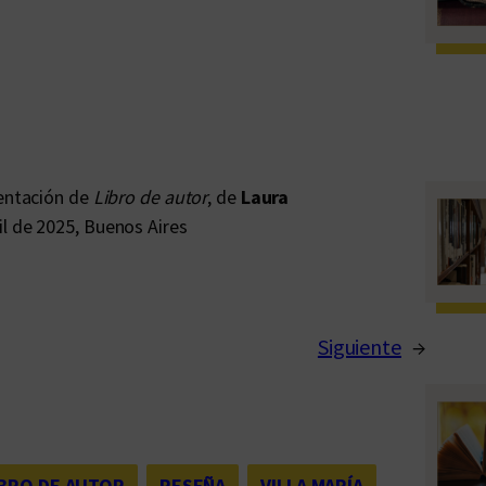
sentación de
Libro de autor
, de
Laura
il de 2025, Buenos Aires
Siguiente
→
IBRO DE AUTOR
, 
RESEÑA
, 
VILLA MARÍA