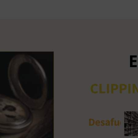
Ant
me