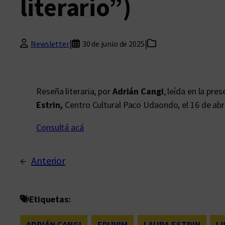
literario”)
|
|
Newsletter
30 de junio de 2025
Reseña literaria, por
Adrián Cangi
, leída en la pre
Estrin,
Centro Cultural Paco Udaondo, el 16 de abr
Consultá acá
←
Anterior
Etiquetas:
ADRIÁN CANGI
, 
EDUVIM
, 
LAURA ESTRIN
, 
L