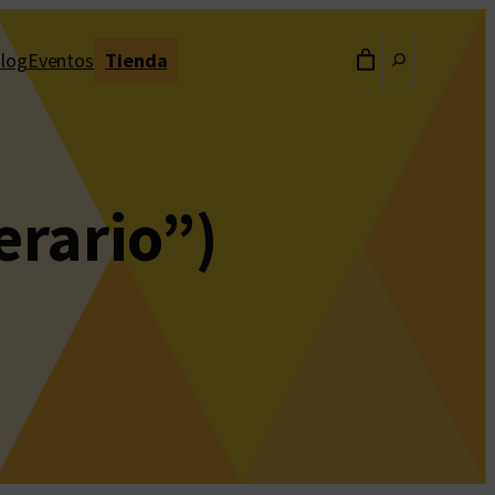
Buscar
log
Eventos
Tienda
erario”)