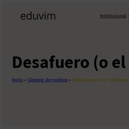
Saltar
al
Institucional
contenido
Desafuero (o el 
Inicio
»
Clipping de medios
»
Desafuero (o el “chisme l