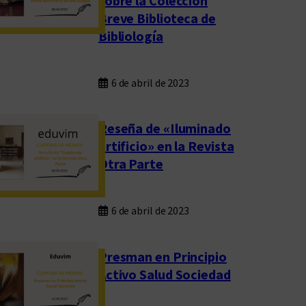
sobre la Colección
Breve Biblioteca de
Bibliología
6 de abril de 2023
Reseña de «Iluminado
artificio» en la Revista
Otra Parte
6 de abril de 2023
Presman en Principio
Activo Salud Sociedad