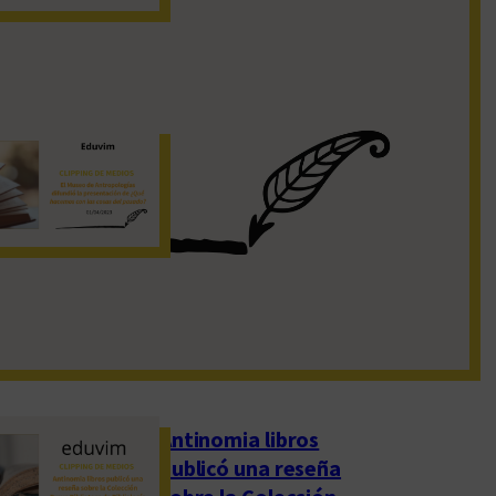
19 de noviembre de 2022
El Museo de
Antropologías
difundió la
presentación de
«¿Qué hacemos con
las cosas del pasado?»
1 de abril de 2023
Antinomia libros
publicó una reseña