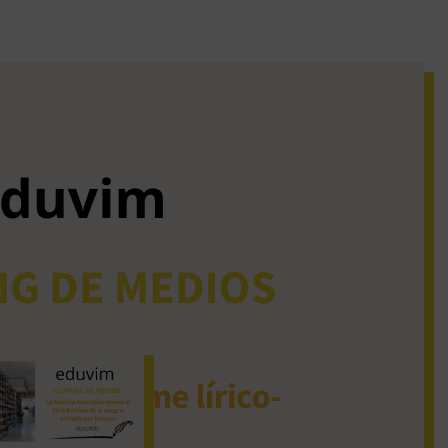
iguos clipping de
dios
La Revista Analogías
reseñó el libro Derivas
de la sangre, editado
por Eduvim