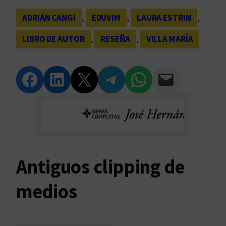
ADRIÁN CANGI
, 
EDUVIM
, 
LAURA ESTRIN
, 
LIBRO DE AUTOR
, 
RESEÑA
, 
VILLA MARÍA
Compartir en Facebook
Compartir en LinkedIn
Compartir en Twitter
Compartir en Telegram
Compartir en WhatsApp
Compartir vía Email
Antiguos clipping de
medios