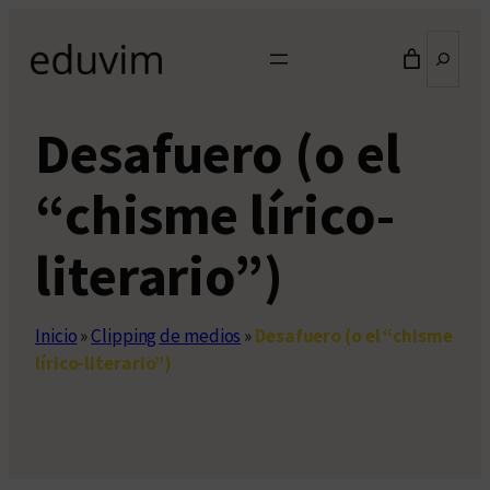
Saltar
Buscar
al
contenido
Desafuero (o el
“chisme lírico-
literario”)
Inicio
»
Clipping de medios
»
Desafuero (o el “chisme
lírico-literario”)