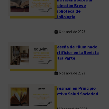
Colección Breve
Biblioteca de
Bibliología
6 de abril de 2023
Reseña de «Iluminado
artificio» en la Revista
Otra Parte
6 de abril de 2023
Presman en Principio
Activo Salud Sociedad
10 de abril de 2023