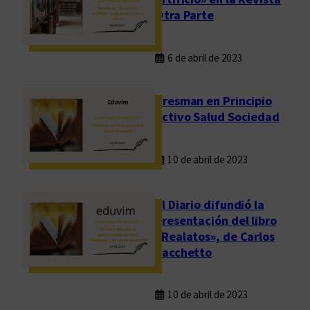
Otra Parte
t
a
r
6 de abril de 2023
i
a
Presman en Principio
Activo Salud Sociedad
10 de abril de 2023
El Diario difundió la
presentación del libro
«Realatos», de Carlos
Sacchetto
10 de abril de 2023