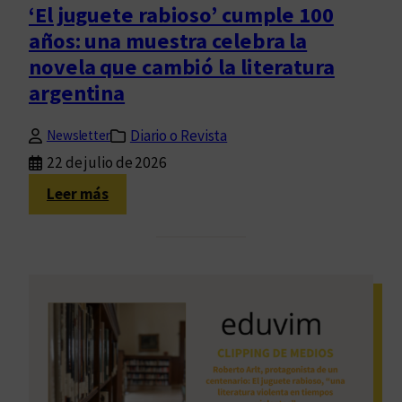
o
‘El juguete rabioso’ cumple 100
o
d
años: una muestra celebra la
s
e
l
novela que cambió la literatura
l
i
argentina
l
b
i
r
Diario o Revista
b
Newsletter
o
r
22 de julio de 2026
s
o
:
Leer más
,
n
‘
o
o
E
c
h
l
h
a
j
o
y
u
d
d
g
i
i
u
s
v
e
c
e
t
o