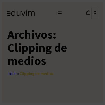
Saltar
Buscar
al
contenido
Archivos:
Clipping de
medios
Inicio
»
Clipping de medios