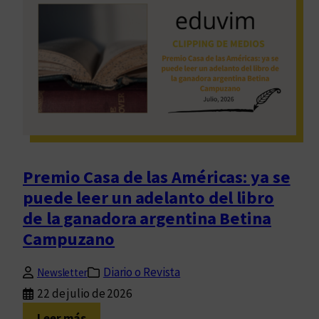
r
a
c
t
ñ
i
o
o
o
A
s
n
r
:
e
l
u
s
t
n
,
a
p
m
r
u
Premio Casa de las Américas: ya se
o
e
puede leer un adelanto del libro
t
s
de la ganadora argentina Betina
a
t
Campuzano
g
r
o
a
Diario o Revista
n
Newsletter
c
i
22 de julio de 2026
e
s
l
:
Leer más