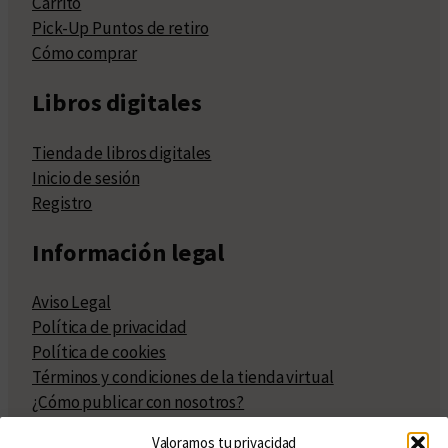
Carrito
Pick-Up Puntos de retiro
Cómo comprar
Libros digitales
Tienda de libros digitales
Inicio de sesión
Registro
Información legal
Aviso Legal
Política de privacidad
Política de cookies
Términos y condiciones de la tienda virtual
¿Cómo publicar con nosotros?
Compra y venta de derechos
Valoramos tu privacidad