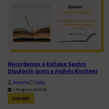
Recordamos a Enrique Santos
Discépolo junto a Andrés Kischner
Radio
Newsletter
3 de agosto de 2026
:
Leer más
R