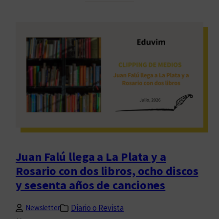
e
c
o
r
d
a
m
o
s
a
E
n
r
Juan Falú llega a La Plata y a
i
Rosario con dos libros, ocho discos
q
y sesenta años de canciones
u
e
Diario o Revista
Newsletter
S