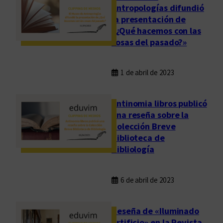
Antropologías difundió
e
e
la presentación de
B
n
«¿Qué hacemos con las
e
C
cosas del pasado?»
t
l
i
á
n
s
1 de abril de 2023
a
i
C
c
Antinomia libros publicó
a
a
una reseña sobre la
m
&
Colección Breve
p
U
Biblioteca de
u
n
Bibliología
z
i
a
v
6 de abril de 2023
n
e
o
r
s
Reseña de «Iluminado
i
artificio» en la Revista