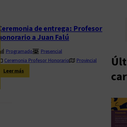
Ceremonia de entrega: Profesor
honorario a Juan Falú
Programado
Presencial
Úl
Ceremonia Profesor Honorario
Provincial
:
Leer más
ca
C
e
r
e
m
o
n