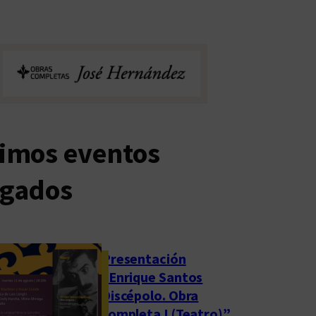
timos eventos
rgados
Presentación
“Enrique Santos
Discépolo. Obra
completa I (Teatro)”