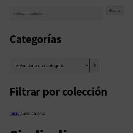
B
Buscar
u
s
c
Categorías
a
r
S
e
l
e
Filtrar por colección
c
c
i
o
Inicio
/ Sindicalismo
n
a