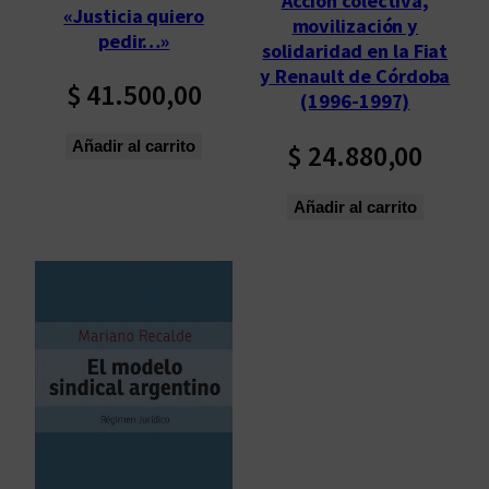
Acción colectiva,
«Justicia quiero
ú
movilización y
pedir…»
l
solidaridad en la Fiat
t
y Renault de Córdoba
$
41.500,00
i
(1996-1997)
m
Añadir al carrito
$
24.880,00
o
s
Añadir al carrito