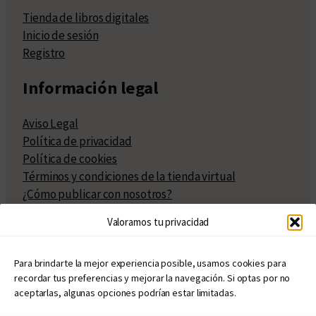
Tienda de libros digitales
Inicio de sesión
Registro
Información legal
Aviso Legal
Política de privacidad
Política de cookies
Términos y condiciones de la tienda virtual
¿Cómo publicar con nosotros?
Compra y venta de derechos
Valoramos tu privacidad
Políticas de publicación
Facturación
Políticas de coedición
Para brindarte la mejor experiencia posible, usamos cookies para
recordar tus preferencias y mejorar la navegación. Si optas por no
Atribuciones
aceptarlas, algunas opciones podrían estar limitadas.