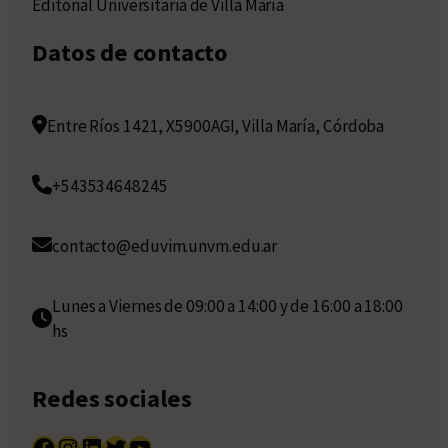
Editorial Universitaria de Villa María
Datos de contacto
Entre Ríos 1421, X5900AGI, Villa María, Córdoba
+543534648245
contacto@eduvim.unvm.edu.ar
Lunes a Viernes de 09:00 a 14:00 y de 16:00 a 18:00
hs
Redes sociales
Facebook
Instagram
LinkedIn
Twitter
YouTube