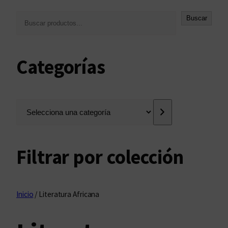
B
Buscar
u
s
c
Categorías
a
r
S
e
l
e
Filtrar por colección
c
c
i
o
Inicio
/ Literatura Africana
n
a