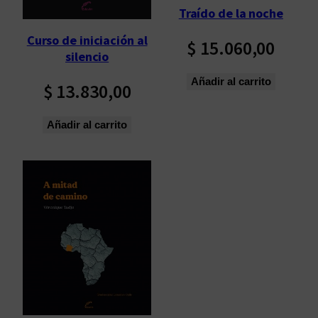
Traído de la noche
o
s
Curso de iniciación al
$
15.060,00
ú
silencio
l
Añadir al carrito
t
$
13.830,00
i
m
Añadir al carrito
o
s