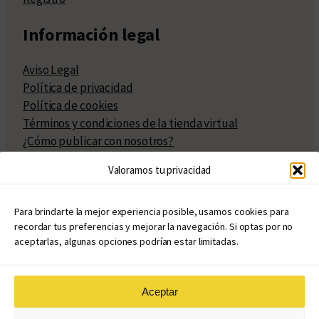
Información legal
Aviso Legal
Política de privacidad
Política de cookies
Términos y condiciones de la tienda virtual
¿Cómo publicar con nosotros?
Compra y venta de derechos
Valoramos tu privacidad
Políticas de publicación
Facturación
Políticas de coedición
Para brindarte la mejor experiencia posible, usamos cookies para
recordar tus preferencias y mejorar la navegación. Si optas por no
Atribuciones
aceptarlas, algunas opciones podrían estar limitadas.
Aceptar
© Copyright 2020 – 2026