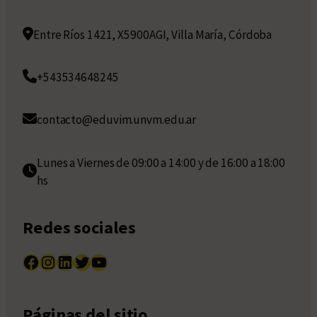
Entre Ríos 1421, X5900AGI, Villa María, Córdoba
+543534648245
contacto@eduvim.unvm.edu.ar
Lunes a Viernes de 09:00 a 14:00 y de 16:00 a 18:00
hs
Redes sociales
Facebook
Instagram
LinkedIn
Twitter
YouTube
Páginas del sitio