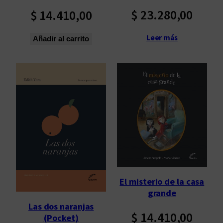
o
$
23.280,00
$
14.410,00
s
ú
Leer más
Añadir al carrito
l
t
i
m
o
s
El misterio de la casa
grande
Las dos naranjas
$
14.410,00
(Pocket)