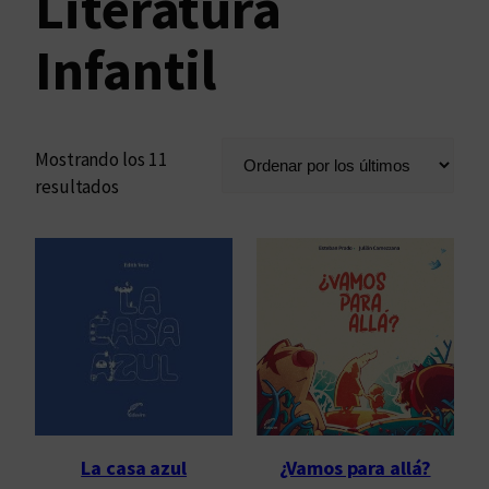
Literatura
u
n
Infantil
a
c
a
t
Mostrando los 11
e
O
resultados
g
r
o
d
r
e
í
n
a
a
d
o
p
o
r
¿Vamos para allá?
La casa azul
l