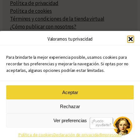
Política de privacidad
Política de cookies
Términos y condiciones de la tienda virtual
¿Cómo publicar con nosotros?
Compra y venta de derechos
Valoramos tu privacidad
Políticas de publicación
Facturación
Políticas de coedición
Para brindarte la mejor experiencia posible, usamos cookies para
recordar tus preferencias y mejorar la navegación. Si optas por no
Atribuciones
aceptarlas, algunas opciones podrían estar limitadas.
Aceptar
© Copyright 2020 – 2026
Rechazar
eduvim.com.ar
| Todos los derechos reservados
Ver preferencias
Diseño web: Llama Creativa
Política de cookies
Declaración de privacidad
Impressum