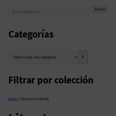
B
Buscar
u
s
c
Categorías
a
r
S
e
l
e
Filtrar por colección
c
c
i
o
Inicio
/ Literatura Infantil
n
a