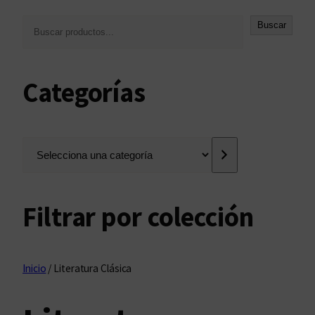
B
Buscar
u
s
c
Categorías
a
r
S
e
l
e
Filtrar por colección
c
c
i
o
Inicio
/ Literatura Clásica
n
a