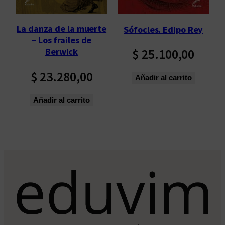
o
s
La danza de la muerte
Sófocles. Edipo Rey
ú
– Los frailes de
l
$
25.100,00
Berwick
t
$
23.280,00
i
Añadir al carrito
m
o
Añadir al carrito
s