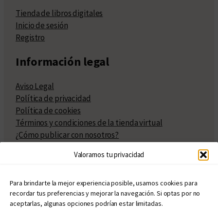
Tienda de libros digitales
Inicio de sesión
Registro
Información legal
Aviso Legal
Política de privacidad
Política de cookies
Términos y condiciones de la tienda virtual
¿Cómo publicar con nosotros?
Compra y venta de derechos
Valoramos tu privacidad
Políticas de publicación
Facturación
Políticas de coedición
Para brindarte la mejor experiencia posible, usamos cookies para
recordar tus preferencias y mejorar la navegación. Si optas por no
Atribuciones
aceptarlas, algunas opciones podrían estar limitadas.