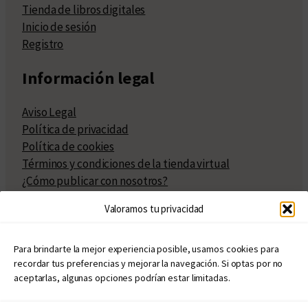
Tienda de libros digitales
Inicio de sesión
Registro
Información legal
Aviso Legal
Política de privacidad
Política de cookies
Términos y condiciones de la tienda virtual
¿Cómo publicar con nosotros?
Compra y venta de derechos
Valoramos tu privacidad
Políticas de publicación
Facturación
Políticas de coedición
Para brindarte la mejor experiencia posible, usamos cookies para
recordar tus preferencias y mejorar la navegación. Si optas por no
Atribuciones
aceptarlas, algunas opciones podrían estar limitadas.