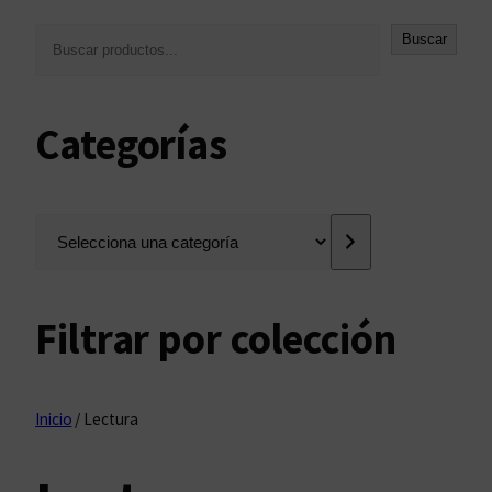
B
Buscar
u
s
c
Categorías
a
r
S
e
l
e
Filtrar por colección
c
c
i
o
Inicio
/ Lectura
n
a