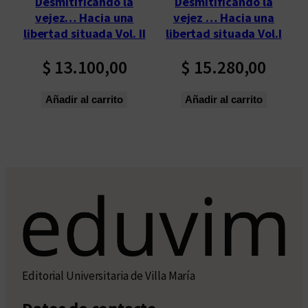
Desmitificando la
Desmitificando la
ú
vejez … Hacia una
vejez… Hacia una
l
libertad situada Vol.I
libertad situada Vol. II
t
i
$
15.280,00
$
13.100,00
m
o
Añadir al carrito
Añadir al carrito
s
Editorial Universitaria de Villa María