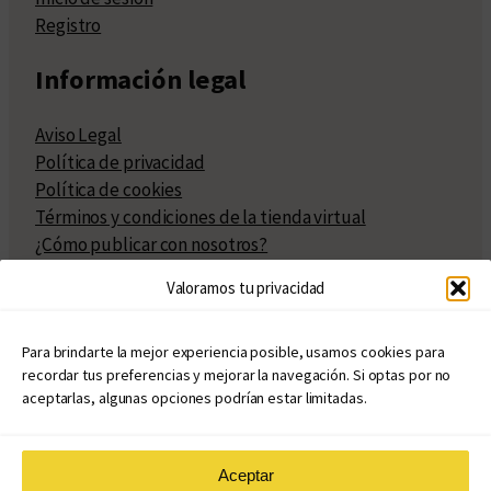
Registro
Información legal
Aviso Legal
Política de privacidad
Política de cookies
Términos y condiciones de la tienda virtual
¿Cómo publicar con nosotros?
Compra y venta de derechos
Valoramos tu privacidad
Políticas de publicación
Facturación
Políticas de coedición
Para brindarte la mejor experiencia posible, usamos cookies para
recordar tus preferencias y mejorar la navegación. Si optas por no
Atribuciones
aceptarlas, algunas opciones podrían estar limitadas.
Aceptar
© Copyright 2020 – 2026