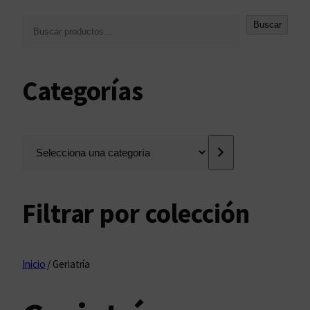
B
Buscar
u
s
c
Categorías
a
r
S
e
l
e
Filtrar por colección
c
c
i
o
Inicio
/ Geriatría
n
a