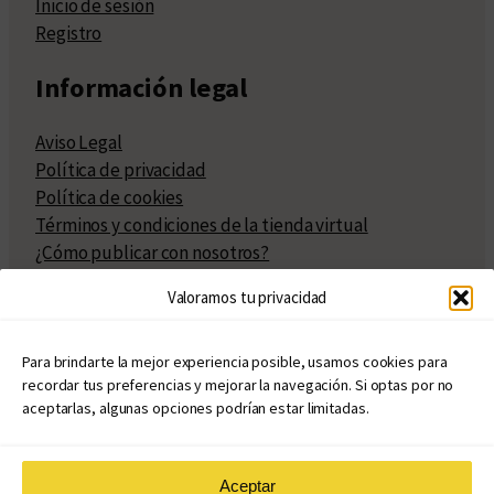
Inicio de sesión
Registro
Información legal
Aviso Legal
Política de privacidad
Política de cookies
Términos y condiciones de la tienda virtual
¿Cómo publicar con nosotros?
Compra y venta de derechos
Valoramos tu privacidad
Políticas de publicación
Facturación
Políticas de coedición
Para brindarte la mejor experiencia posible, usamos cookies para
recordar tus preferencias y mejorar la navegación. Si optas por no
Atribuciones
aceptarlas, algunas opciones podrían estar limitadas.
Aceptar