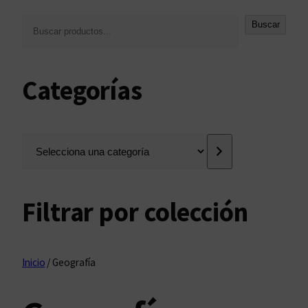
B
Buscar
u
s
c
Categorías
a
r
S
e
l
e
Filtrar por colección
c
c
i
o
Inicio
/ Geografía
n
a