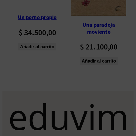
o
s
Un porno propio
ú
Una paradoja
l
$
34.500,00
moviente
t
i
$
21.100,00
Añadir al carrito
m
o
Añadir al carrito
s