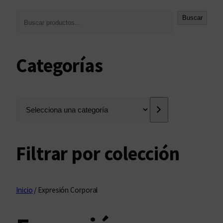
B
Buscar
u
s
c
Categorías
a
r
S
e
l
e
Filtrar por colección
c
c
i
o
Inicio
/ Expresión Corporal
n
a