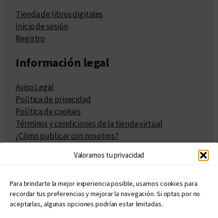
Tienda de libros digitales
Inicio de sesión
Registro
Información legal
Aviso Legal
Política de privacidad
Política de cookies
Términos y condiciones de la tienda virtual
¿Cómo publicar con nosotros?
Compra y venta de derechos
Valoramos tu privacidad
Políticas de publicación
Facturación
Políticas de coedición
Para brindarte la mejor experiencia posible, usamos cookies para
recordar tus preferencias y mejorar la navegación. Si optas por no
Atribuciones
aceptarlas, algunas opciones podrían estar limitadas.