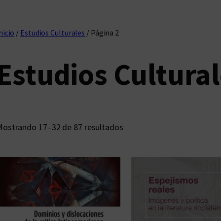
nicio
/
Estudios Culturales
/ Página 2
Estudios Cultura
O
Mostrando 17–32 de 87 resultados
r
d
e
n
a
d
o