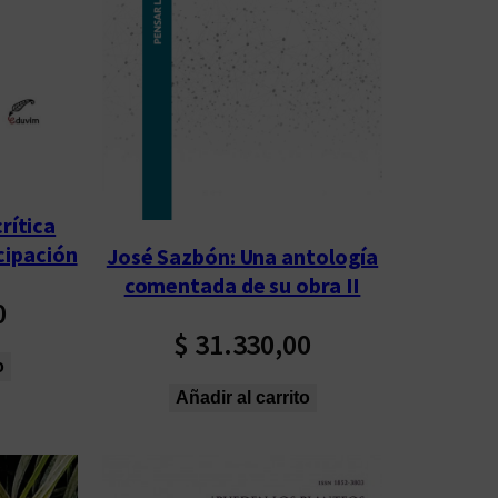
rítica
cipación
José Sazbón: Una antología
comentada de su obra II
0
$
31.330,00
o
Añadir al carrito