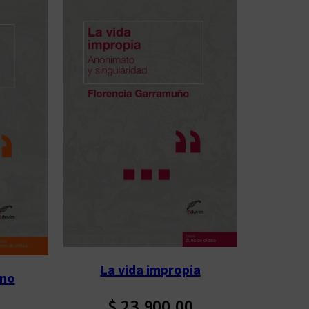
La vida impropia
ano
$
23.900,00