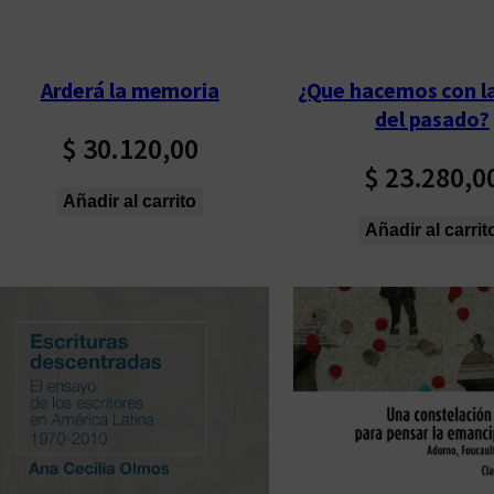
Arderá la memoria
¿Que hacemos con l
del pasado?
$
30.120,00
$
23.280,0
Añadir al carrito
Añadir al carrit