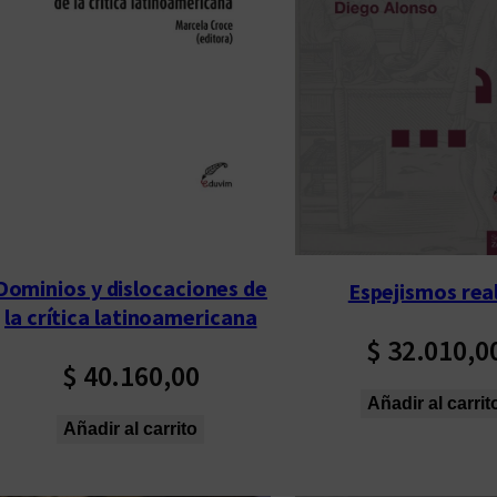
p
o
r
l
o
s
ú
l
t
Dominios y dislocaciones de
Espejismos rea
i
la crítica latinoamericana
m
$
32.010,0
o
$
40.160,00
s
Añadir al carrit
Añadir al carrito