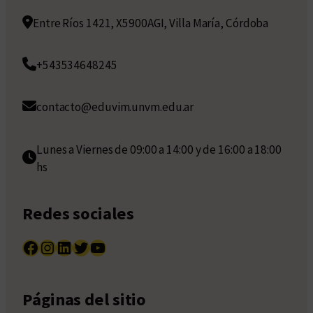
Entre Ríos 1421, X5900AGI, Villa María, Córdoba
+543534648245
contacto@eduvim.unvm.edu.ar
Lunes a Viernes de 09:00 a 14:00 y de 16:00 a 18:00
hs
Redes sociales
Facebook
Instagram
LinkedIn
Twitter
YouTube
Páginas del sitio