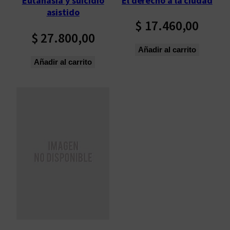
El derecho a la ciudad
Eutanasia y suicidio
ú
asistido
l
$
17.460,00
t
$
27.800,00
i
Añadir al carrito
m
Añadir al carrito
o
s