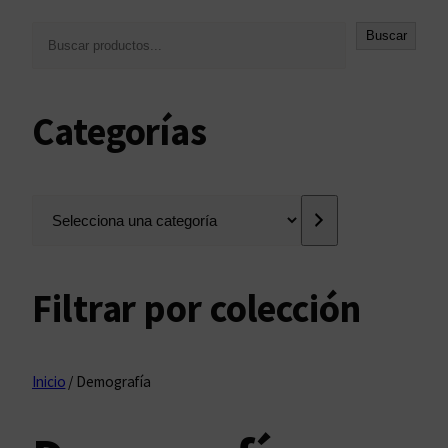
B
Buscar
u
s
c
Categorías
a
r
S
e
l
e
Filtrar por colección
c
c
i
o
Inicio
/ Demografía
n
a