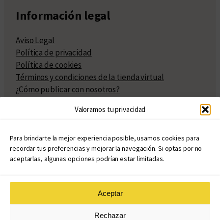
Información legal
Aviso Legal
Política de privacidad
Política de cookies
Términos y condiciones de la tienda virtual
¿Cómo publicar con nosotros?
Compra y venta de derechos
Valoramos tu privacidad
Políticas de publicación
Facturación
Políticas de coedición
Para brindarte la mejor experiencia posible, usamos cookies para
recordar tus preferencias y mejorar la navegación. Si optas por no
Atribuciones
aceptarlas, algunas opciones podrían estar limitadas.
Aceptar
© Copyright 2020 – 2026
Rechazar