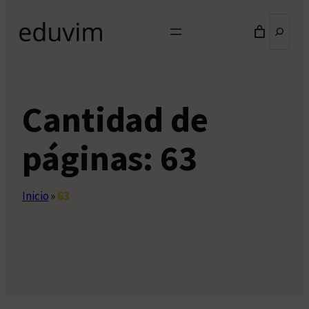
Buscar
Cantidad de
páginas:
63
Inicio
»
63