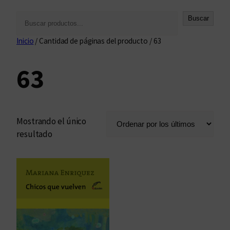
B
Buscar
u
Inicio
/ Cantidad de páginas del producto / 63
s
c
63
a
r
Mostrando el único
resultado