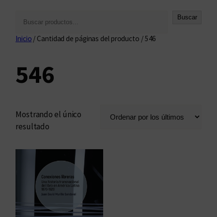
B
Buscar
u
Inicio
/ Cantidad de páginas del producto / 546
s
c
546
a
r
Mostrando el único
resultado