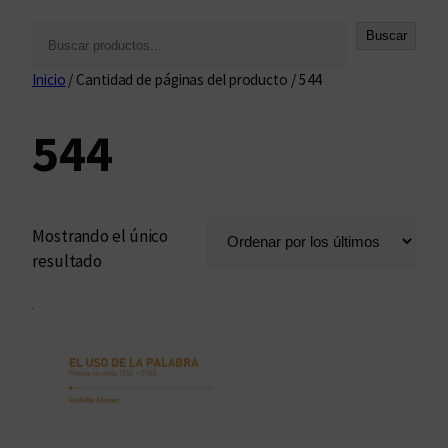
B
Buscar
u
Inicio
/ Cantidad de páginas del producto / 544
s
c
544
a
r
Mostrando el único
resultado