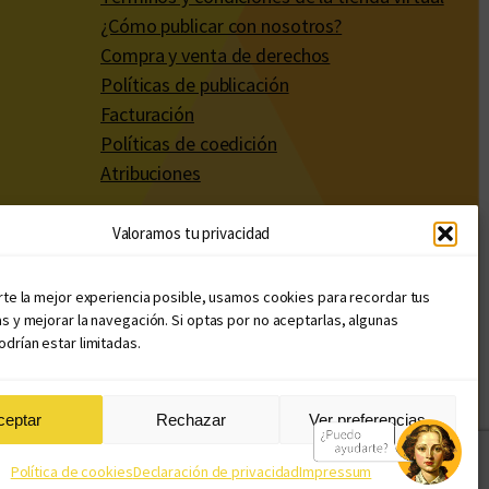
¿Cómo publicar con nosotros?
Compra y venta de derechos
Políticas de publicación
Facturación
Políticas de coedición
Atribuciones
Valoramos tu privacidad
rte la mejor experiencia posible, usamos cookies para recordar tus
s y mejorar la navegación. Si optas por no aceptarlas, algunas
drían estar limitadas.
ceptar
Rechazar
Ver preferencias
Diseño web: Llama Creativa
Política de cookies
Declaración de privacidad
Impressum