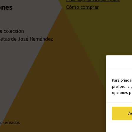
ones
Cómo comprar
e colección
etas de José Hernández
Para brinda
preferencia
opciones po
A
reservados