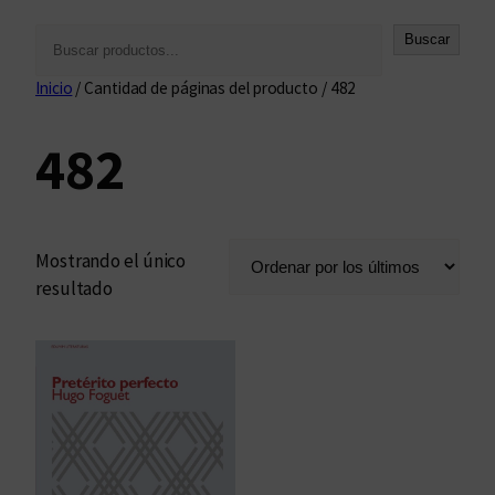
B
Buscar
u
Inicio
/ Cantidad de páginas del producto / 482
s
c
482
a
r
Mostrando el único
resultado