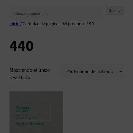
B
Buscar
u
Inicio
/ Cantidad de páginas del producto / 440
s
c
440
a
r
Mostrando el único
resultado