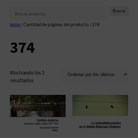
B
Buscar
u
Inicio
/ Cantidad de páginas del producto / 374
s
c
374
a
r
Mostrando los 2
O
resultados
r
d
e
n
a
d
o