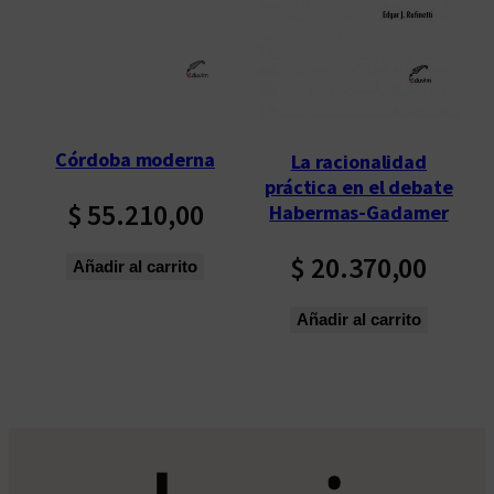
p
o
r
l
o
s
Córdoba moderna
La racionalidad
ú
práctica en el debate
l
$
55.210,00
Habermas-Gadamer
t
$
20.370,00
i
Añadir al carrito
m
o
Añadir al carrito
s