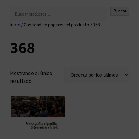
B
Buscar
u
Inicio
/ Cantidad de páginas del producto / 368
s
c
368
a
r
Mostrando el único
resultado